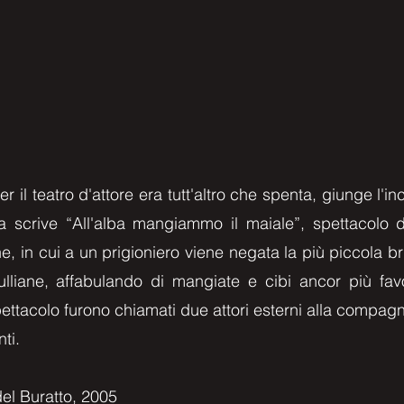
r il teatro d'attore era tutt'altro che spenta, giunge l
crive “All'alba mangiammo il maiale”, spettacolo di 
, in cui a un prigioniero viene negata la più piccola bri
liane, affabulando di mangiate e cibi ancor più favo
spettacolo furono chiamati due attori esterni alla comp
ti.
del Buratto, 2005