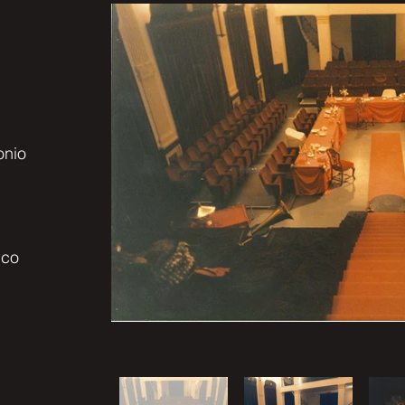
onio
nco