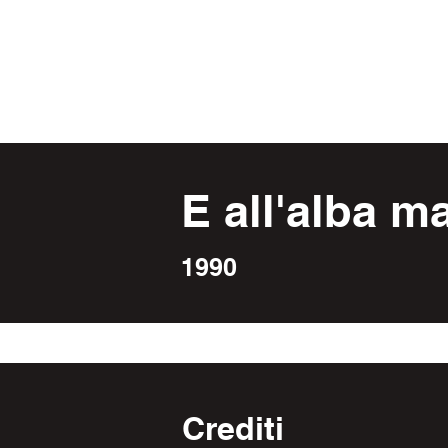
Archivio storico
del Teatro del Buratto
E all'alba 
1990
Crediti