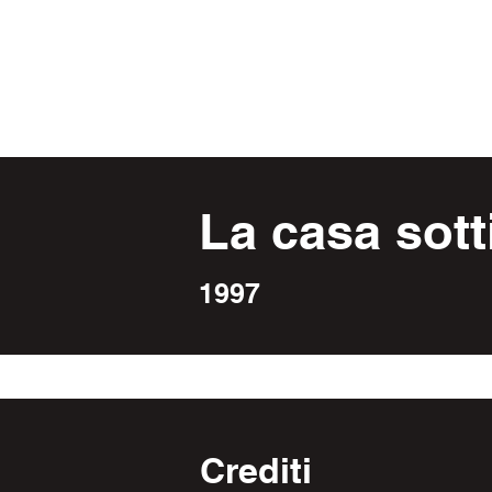
Archivio storico
del Teatro del Buratto
La casa sott
1997
Crediti