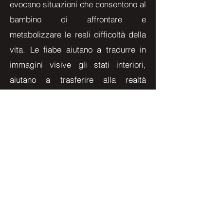
evocano situazioni che consentono al
bambino di affrontare e
metabolizzare le reali difficoltà della
vita. Le fiabe aiutano a tradurre in
immagini visive gli stati interiori,
aiutano a trasferire alla realtà
significati nascosti. Insomma, danno
forma ed elaborano l’inconscio del
mondo.