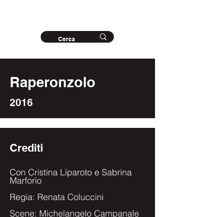
Archivio storico
del Teatro del Buratto
Raperonzolo
2016
Crediti
Con Cristina Liparoto e Sabrina
Marforio
Regia: Renata Coluccini
Scene: Michelangelo Campanale